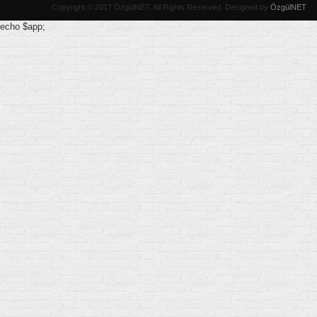
Copyright © 2017 ÖzgülNET. All Rights Reserved
. Designed by
ÖzgülNET
echo $app;