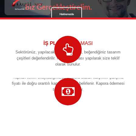
Biz Gerçekleştirelim.
Siz Hayal Edin
Hakkımızda
İŞ PLANI
YAPILMASI
Sektörünüz, yapılacak web sitesi türü, beğendiğiniz tasarım
çeşitleri değerlendirilir. Fiyat çalışması yapılarak size teklif
olarak sunulur.
TEKLİFİN
ONAYLANMASI
Yapılan teklifi onayladığınızda, kapora olarak karşılıklı çalışma
fiyatı ile doğru orantılı kapora yüzdesi belirlenir. Kapora ödemesi
tarafımıza ödenir.
1