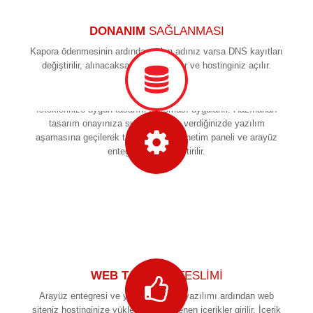
2
DONANIM
SAĞLANMASI
Kapora ödenmesinin ardından, alan adınız varsa DNS kayıtları
değiştirilir, alınacaksa alan adı alınır ve hostinginiz açılır.
TASARIM
AŞAMASI
İsteklerinize uygun tasarım çalışması uygulanır. Hazırlanan
tasarım onayınıza sunulur. Onay verdiğinizde yazılım
aşamasına geçilerek tasarımınıza yönetim paneli ve arayüz
3
entegresi gerçekleştirilir.
4
WEB TASARIM
TESLİMİ
Arayüz entegresi ve yönetim paneli yazılımı ardından web
siteniz hostinginize yüklenerek belirlenen içerikler girilir. İçerik