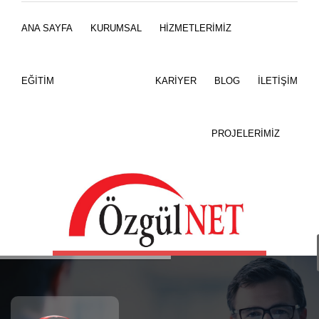
WhatsApp
ANA SAYFA
KURUMSAL
HİZMETLERİMİZ
0532 614 31 32
EĞİTİM
KARİYER
BLOG
İLETİŞİM
PROJELERİMİZ