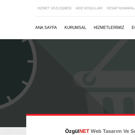
HİZMET SÖZLEŞMESİ
İADE KOŞULLARI
HESAP NUMARAL
ANA SAYFA
KURUMSAL
HİZMETLERİMİZ
E
Özgül
NET
Web Tasarım Ve So