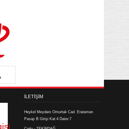
n
İLETİŞİM
Heykel Meydanı Omurtak Cad. Erataman
Pasajı B Girişi Kat:4 Daire:7
isi
Çorlu - TEKİRDAĞ