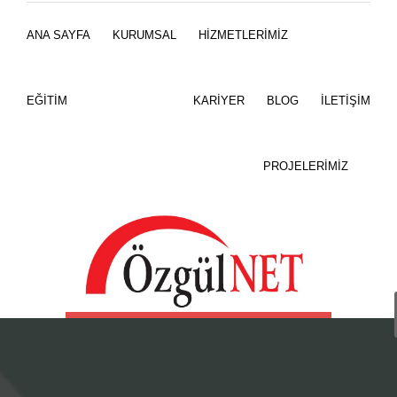
WhatsApp
ANA SAYFA
KURUMSAL
HİZMETLERİMİZ
0532 614 31 32
EĞİTİM
KARİYER
BLOG
İLETİŞİM
PROJELERİMİZ